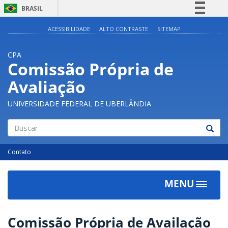
BRASIL
Simplifique!
ACESSIBILIDADE
ALTO CONTRASTE
SITEMAP
Comunica BR
CPA
Participe
Comissão Própria de
Acesso à informação
Avaliação
Legislação
Canais
UNIVERSIDADE FEDERAL DE UBERLÂNDIA
Buscar
Contato
MENU
Toggle
navigat
Comissão Própria de Availação