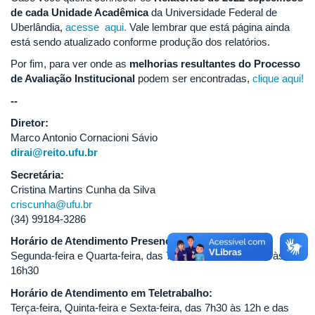
de cada Unidade Acadêmica
da Universidade Federal de
Uberlândia,
acesse aqui.
Vale lembrar que está página ainda
está sendo atualizado conforme produção dos relatórios.
Por fim, para ver onde as
melhorias resultantes do Processo
de Avaliação Institucional
podem ser encontradas,
clique aqui!
--
Diretor:
Marco Antonio Cornacioni Sávio
dirai@reito.ufu.br
Secretária:
Cristina Martins Cunha da Silva
criscunha@ufu.br
(34) 99184-3286
Horário de Atendimento Presencial:
Segunda-feira e Quarta-feira, das 7h30 às 12h e das 13h às
16h30
Horário de Atendimento em Teletrabalho:
Terça-feira, Quinta-feira e Sexta-feira, das 7h30 às 12h e das